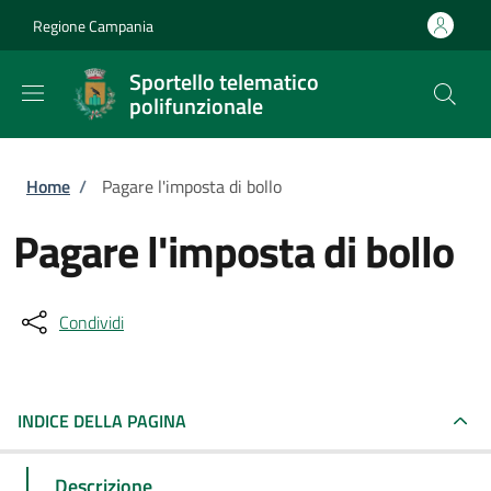
Salta al contenuto principale
Skip to footer content
Regione Campania
Sportello telematico
polifunzionale
Briciole di pane
Home
/
Pagare l'imposta di bollo
Pagare l'imposta di bollo
Condividi
INDICE DELLA PAGINA
Descrizione