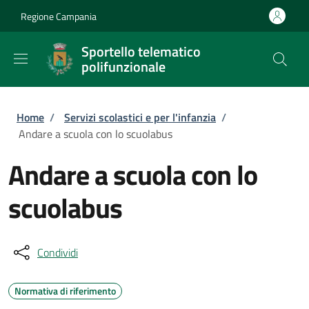
Salta al contenuto principale
Skip to footer content
Regione Campania
Sportello telematico
polifunzionale
Briciole di pane
Home
/
Servizi scolastici e per l'infanzia
/
Andare a scuola con lo scuolabus
Andare a scuola con lo
scuolabus
Condividi
Normativa di riferimento