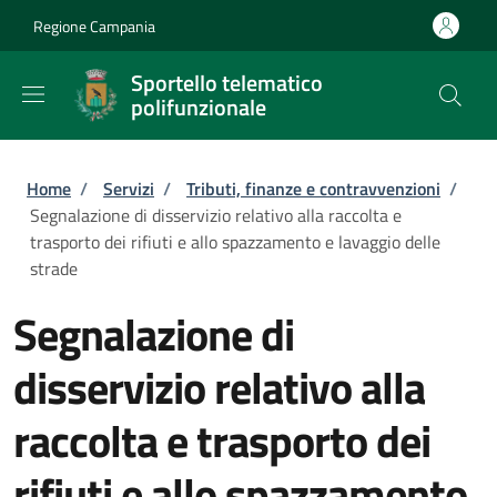
Salta al contenuto principale
Skip to footer content
Regione Campania
Sportello telematico
polifunzionale
Briciole di pane
Home
/
Servizi
/
Tributi, finanze e contravvenzioni
/
Segnalazione di disservizio relativo alla raccolta e
trasporto dei rifiuti e allo spazzamento e lavaggio delle
strade
Segnalazione di
disservizio relativo alla
raccolta e trasporto dei
rifiuti e allo spazzamento