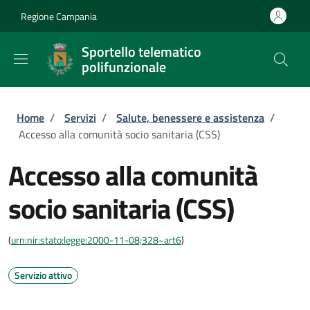
Salta al contenuto principale
Skip to footer content
Regione Campania
Sportello telematico
polifunzionale
Briciole di pane
Home
/
Servizi
/
Salute, benessere e assistenza
/
Accesso alla comunità socio sanitaria (CSS)
Accesso alla comunità
socio sanitaria (CSS)
(
urn:nir:stato:legge:2000-11-08;328~art6
)
Servizio attivo