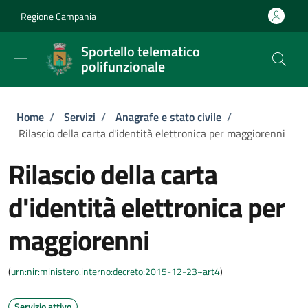
Salta al contenuto principale
Skip to footer content
Regione Campania
Sportello telematico
polifunzionale
Briciole di pane
Home
/
Servizi
/
Anagrafe e stato civile
/
Rilascio della carta d'identità elettronica per maggiorenni
Rilascio della carta
d'identità elettronica per
maggiorenni
(
urn:nir:ministero.interno:decreto:2015-12-23~art4
)
Servizio attivo