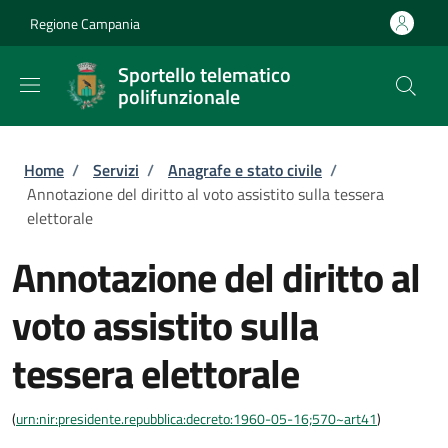
Salta al contenuto principale
Skip to footer content
Regione Campania
Sportello telematico
polifunzionale
Briciole di pane
Home
/
Servizi
/
Anagrafe e stato civile
/
Annotazione del diritto al voto assistito sulla tessera
elettorale
Annotazione del diritto al
voto assistito sulla
tessera elettorale
(
urn:nir:presidente.repubblica:decreto:1960-05-16;570~art41
)