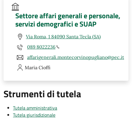
Settore affari generali e personale,
servizi demografici e SUAP
Via Roma, 1 84090 Santa Tecla (SA)
089 8022236
affarigenerali.montecorvinopugliano@pec.it
Maria
Cioffi
Strumenti di tutela
Tutela amministrativa
Tutela giurisdizionale