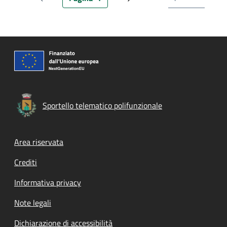
Pagina precedente
Pagina attuale
Prossima pagina
Sportello telematico polifunzionale
Footer menu
Area riservata
Crediti
Informativa privacy
Note legali
Dichiarazione di accessibilità