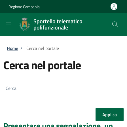
Salta al contenuto principale
Skip to footer content
Regione Campania
Sportello telematico
polifunzionale
Briciole di pane
Home
/
Cerca nel portale
Cerca nel portale
Cerca
Presentare una segnalazione, un